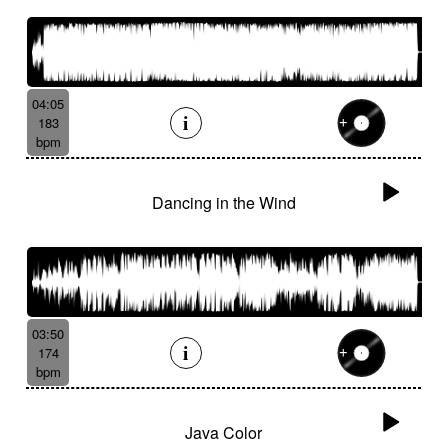
04:05
183
bpm
Dancing in the Wind
03:50
174
bpm
Java Color