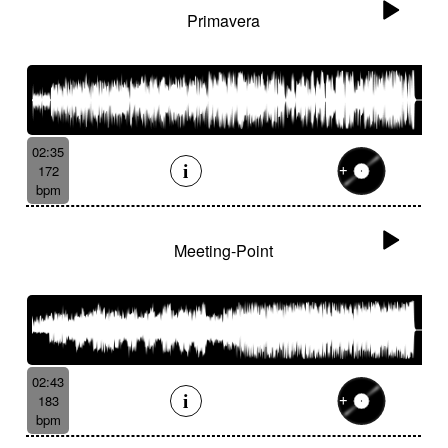
Primavera
02:35
172
bpm
Meeting-Point
02:43
183
bpm