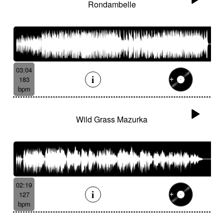
Rondambelle
03:04
183
bpm
Wild Grass Mazurka
02:19
127
bpm