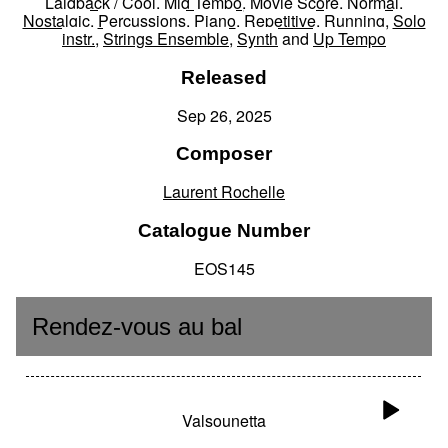
Laidback / Cool
,
Mid Tempo
,
Movie Score
,
Normal
,
Nostalgic
,
Percussions
,
Piano
,
Repetitive
,
Running
,
Solo
instr.
,
Strings Ensemble
,
Synth
and
Up Tempo
Released
Sep 26, 2025
Composer
Laurent Rochelle
Catalogue Number
EOS145
Rendez-vous au bal
Valsounetta