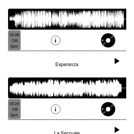
03:26
136
bpm
Esperanza
03:24
129
bpm
La Secouée