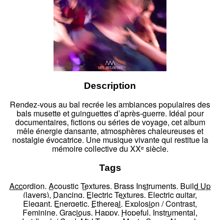
Description
Rendez-vous au bal recrée les ambiances populaires des
bals musette et guinguettes d’après-guerre. Idéal pour
documentaires, fictions ou séries de voyage, cet album
mêle énergie dansante, atmosphères chaleureuses et
nostalgie évocatrice. Une musique vivante qui restitue la
mémoire collective du XXᵉ siècle.
Tags
Accordion
,
Acoustic Textures
,
Brass Instruments
,
Build Up
(layers)
,
Dancing
,
Electric Textures
,
Electric guitar
,
Elegant
,
Energetic
,
Ethereal
,
Explosion / Contrast
,
Feminine
,
Gracious
,
Happy
,
Hopeful
,
Instrumental
,