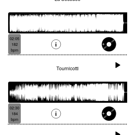
02:05
182
bpm
Tournicotti
02:30
184
bpm